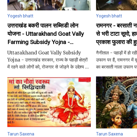
Yogesh bhatt
Yogesh bhatt
उत्तराखंड बकरी पालन सब्सिडी लोन
रामनगर - बरसाती नाल
योजना - Uttarakhand Goat Vally
से भरी टाटा सूमो, ह
Farming Subsidy Yojna -
प्रकाश फुलारा की ह
स्वरोजगार स्कीम
Uttarakhand Goat Vally Subsidy
नैनीताल - पहाड़ों में हो र
Yojna - उत्तराखंड सरकार, राज्य के पहाड़ी क्षेत्रों
उफान पर हैं, रामनगर में 
में रहने वाले लोगों को, रोजगार से जोड़ने के उद्देश्य से
का बरसाती नाला उफान पर
कई सब्सिडी युक्त योजनाएं चला रही है, जिससे प्रदेश
में मंगलवार रात एक टाटा 
के दूरस्थ पर
सव
Tarun Saxena
Tarun Saxena