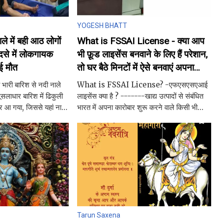
YOGESH BHATT
े में बही आठ लोगों
What is FSSAI License - क्या आप
ादसे में लोकगायक
भी फ़ूड लाइसेंस बनवाने के लिए हैं परेशान,
ुई मौत
तो घर बैठे मिनटों में ऐसे बनवाएं अपना
लाइसेंस
ही भारी बारिश से नदी नाले
What is FSSAI License? -एफएसएसएआई
मूसलाधार बारिश में ढिकुली
लाइसेंस क्या है ? -------खाद्य उत्पादों से संबंधित
 आ गया, जिससे यहां नाले
भारत में अपना कारोबार शुरू करने वाले किसी भी
सूमो बह गई। टाटा सूमो में
व्यक्ति को खाद्य लाइसेंस प्राप्त करना होगा आप
निर्माता, ट्रांसपोर्टर,
Tarun Saxena