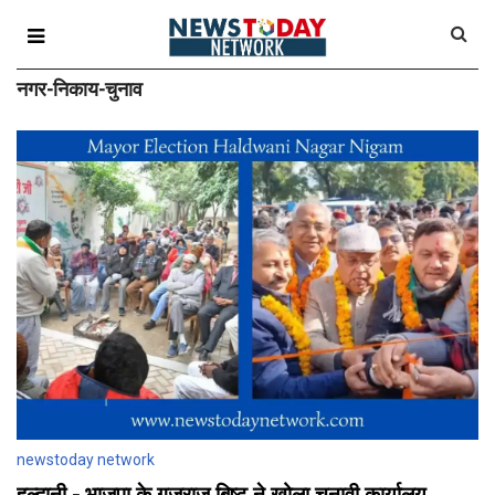
नगर-निकाय-चुनाव
newstoday network
हल्द्वानी - भाजपा के गजराज बिष्ट ने खोला चुनावी कार्यालय,