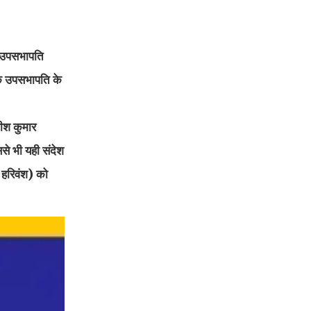
े उपसभापति
 के उपसभापति के
ीश कुमार
से भी यही संदेश
( हरिवंश) को