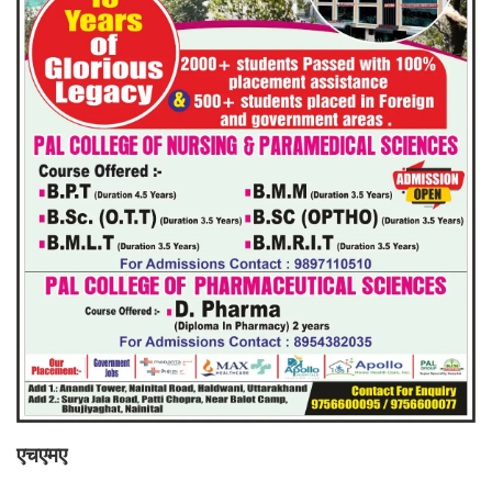
एचएमए