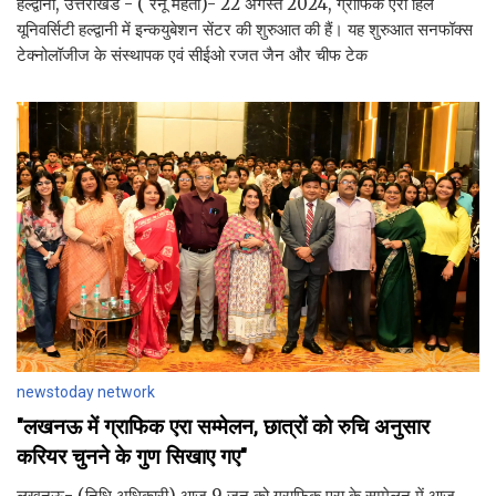
हल्द्वानी, उत्तराखंड - ( रेनू मेहता)- 22 अगस्त 2024, ग्राफिक एरा हिल
यूनिवर्सिटी हल्द्वानी में इन्कयुबेशन सेंटर की शुरुआत की हैं। यह शुरुआत सनफॉक्स
टेक्नोलॉजीज के संस्थापक एवं सीईओ रजत जैन और चीफ टेक
newstoday network
"लखनऊ में ग्राफिक एरा सम्मेलन, छात्रों को रुचि अनुसार
करियर चुनने के गुण सिखाए गए"
लखनऊ- (निधि अधिकारी) आज 9 जून को ग्राफिक एरा के सम्मेलन में आज