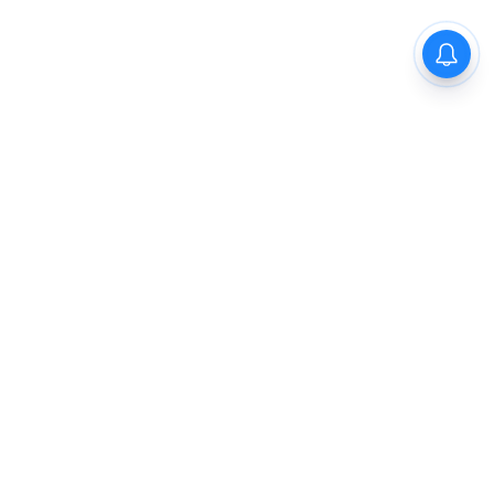
देहरादून - धामी कैबिनेट की बैठक में 15
प्रस्तावों पर मुहर, हाईकोर्ट को गौलापार
में मिलेगी 30 हेक्टेयर जमीन, पढ़िए अन्य
फैसले
Previous
1
2
3
4
5
Next