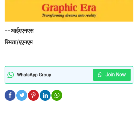
--आईएएनएस
स्मिता/एएनएम
Join Now
WhatsApp Group